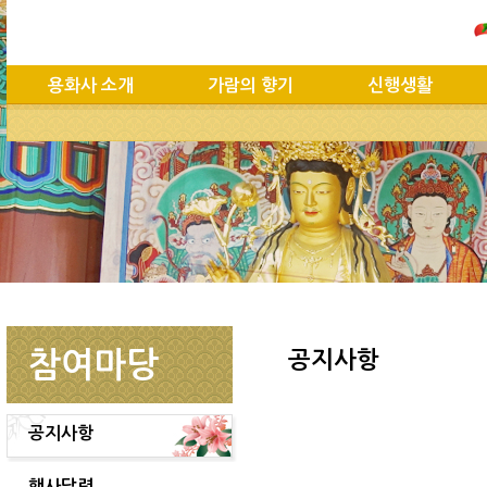
용화사 소개
가람의 향기
신행생활
참여마당
공지사항
공지사항
행사달력