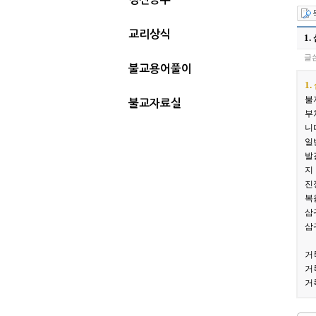
교리상식
1
글쓴
불교용어풀이
1
불
불교자료실
부
니
일
발
지
진
복
삼
삼
거
거
거