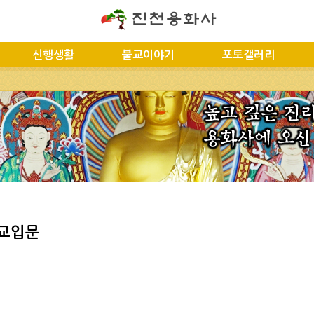
신행생활
불교이야기
포토갤러리
교입문