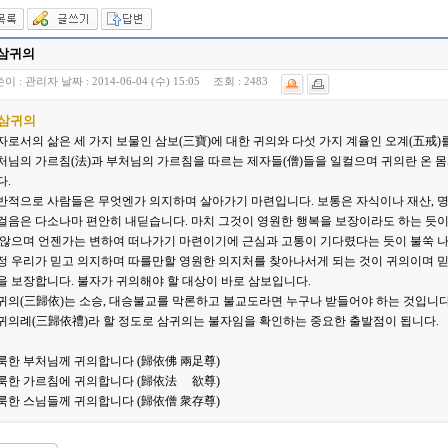
. 삼귀의
이 :
관리자
날짜 :
2014-06-04 (수) 15:05
조회 :
2483
. 삼귀의
자로서의 삶은 세 가지 보물인 삼보(三寶)에 대한 귀의와 다섯 가지 계율인 오계(五戒)
처님의 가르침(法)과 부처님의 가르침을 따르는 제자들(僧)들을 일컬으며 귀의란 온 
다.
반적으로 사람들은 무엇엔가 의지하며 살아가기 마련입니다. 보통은 자식이나 재산, 
걸음은 다소나마 편안히 내딛습니다. 마치 그것이 영원한 행복을 보장이라도 하는 듯이
 않으며 언젠가는 변하여 떠나가기 마련이기에 근심과 고통이 기다렸다는 듯이 불쑥 나
정 우리가 믿고 의지하며 따를만할 영원한 의지처를 찾아나서게 되는 것이 귀의이며 믿
을 보장합니다. 불자가 귀의해야 할 대상이 바로 삼보입니다.
귀의(三歸依)는 소승, 대승불교를 막론하고 불교도라면 누구나 받들어야 하는 것입니다
귀의례(三歸依禮)라 할 정도로 삼귀의는 불자임을 확인하는 중요한 출발점이 됩니다.
룩한 부처님께 귀의합니다 (歸依佛 兩足尊)
룩한 가르침에 귀의합니다 (歸依法 離欲尊)
룩한 스님들께 귀의합니다 (歸依僧 衆存尊)