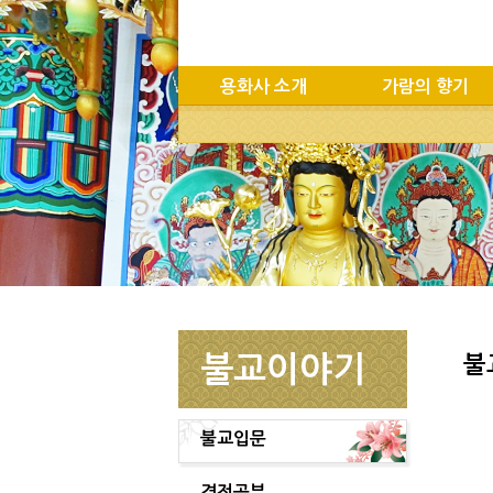
용화사 소개
가람의 향기
불교이야기
불
불교입문
경전공부