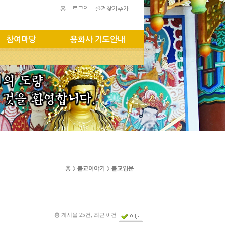
홈
로그인
즐겨찾기추가
참여마당
용화사 기도안내
홈 > 불교이야기 > 불교입문
총 게시물 25건, 최근 0 건