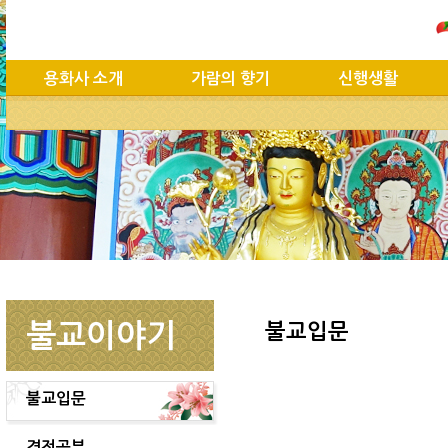
용화사 소개
가람의 향기
신행생활
불교이야기
불교입문
불교입문
경전공부