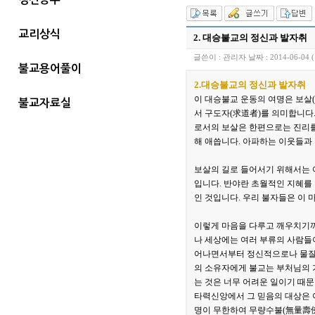
교리상식
2. 대승불교의 정신과 발자취
글쓴이 :
관리자
날짜 :
2014-06-04 
불교용어풀이
2.대승불교의 정신과 발자취
이 대승불교 운동의 여명은 보살
불교자료실
서 구도자(求道者)를 의미합니다
로서의 보살은 한편으로는 진리를
해 애씁니다. 아파하는 이웃들과
보살의 길로 들어서기 위해서는 
입니다. 반야란 초월적인 지혜를
인 것입니다. 우리 불자들은 이
이렇게 마음을 다루고 깨우치기까
나 세상에는 여러 부류의 사람들이
어나면서부터 정신적으로나 물질적
의 소유자에게 불교는 부처님의 
는 것은 너무 어려운 일이기 때문
타력신앙에서 그 믿음의 대상은 
명이 무한하여 무량수불(無量壽