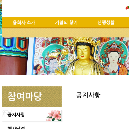
용화사 소개
가람의 향기
신행생활
참여마당
공지사항
공지사항
행사달력